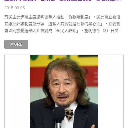
2015.03.05
前民主進步黨主席施明德等人推動「負數票制度」，民進黨立委段
宜康批評該制度並形容「這些人其實就是社會的黑心油」，立委管
碧玲則擔憂選舉因此會變成「全民大幹架」，施明德今（3）日受...
MORE