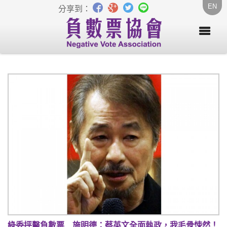
EN
分享到：
綠委抨擊負數票 施明德：蔡英文全面執政，我毛骨悚然！