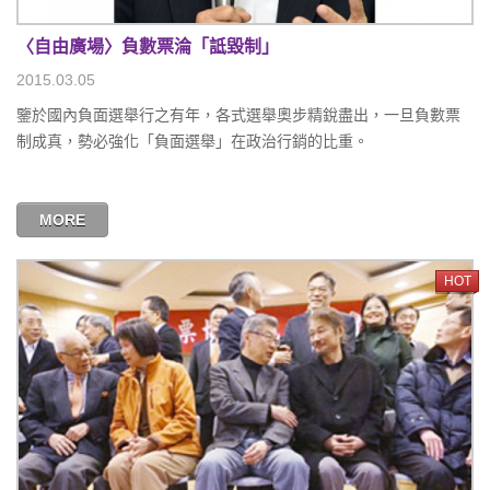
〈自由廣場〉負數票淪「詆毀制」
2015.03.05
鑒於國內負面選舉行之有年，各式選舉奧步精銳盡出，一旦負數票
制成真，勢必強化「負面選舉」在政治行銷的比重。
MORE
HOT