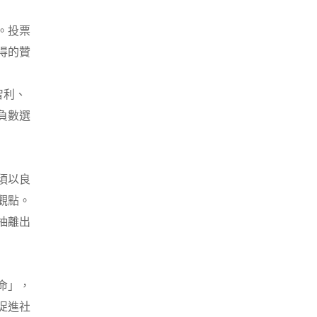
。投票
得的贊
智利、
負數選
須以良
觀點。
抽離出
命」，
促進社