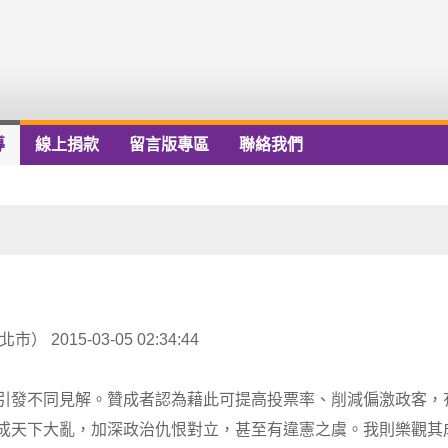
導
線上捐款
留言版專區
聯絡我們
15-03-05 02:34:44
引發不同見解。贊成者認為藉此可提高投票率、削減偏激政客，
成天下大亂，加深政治仇恨對立，甚至有違憲之虞。我則樂觀其