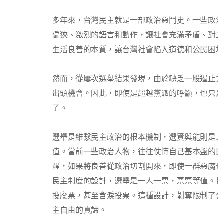
多年來，台灣民主就是一部政治惡鬥史。一些政
偏狹、激烈的語言和動作，讓社會充滿矛盾、對
生活良善的本質，讓台灣社會陷入道德和公民困
然而，從屢次選舉結果發現，由於缺乏一股遏止
出頭機會。因此，即使是超越黨派的呼籲，也只
了。
選舉是維繫民主政治的根本機制，選賢與能則是
值。當前一些政治人物，往往仗恃自己基本盤的
醒，如果將良善從政治切割開來，即使一群惡魔
民主制度的設計，選舉是一人一票，票票等值。
投廢票，甚至含淚投票。這種設計，剝奪限制了
主自由的真諦。