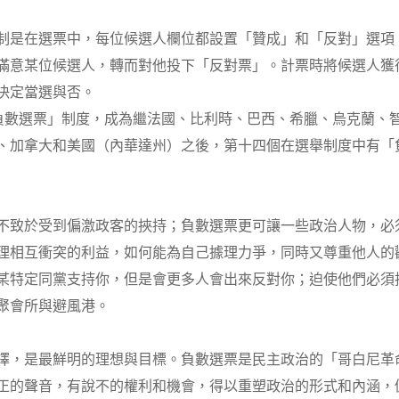
制是在選票中，每位候選人欄位都設置「贊成」和「反對」選項
滿意某位候選人，轉而對他投下「反對票」。計票時將候選人獲
決定當選與否。
負數選票」制度，成為繼法國、比利時、巴西、希臘、烏克蘭、
、加拿大和美國（內華達州）之後，第十四個在選舉制度中有「
不致於受到偏激政客的挾持；負數選票更可讓一些政治人物，必
理相互衝突的利益，如何能為自己據理力爭，同時又尊重他人的
某特定同黨支持你，但是會更多人會出來反對你；迫使他們必須
聚會所與避風港。
擇，是最鮮明的理想與目標。負數選票是民主政治的「哥白尼革
正的聲音，有說不的權利和機會，得以重塑政治的形式和內涵，