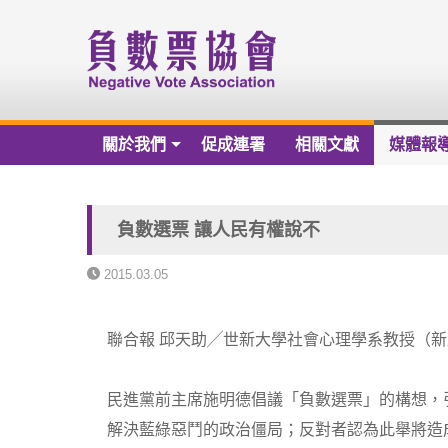
關於我們
促成連署
相關文獻
媒體報
關於我們
負數票協會章程草案
負數選票 讓人民有權說不
負數票協會會員名冊
2015.03.05
負數票協會第一屆理監事
聯合報 邱天助╱世新大學社會心理學系教授（新北市） 20
歷年捐款芳名錄
財務報告
民進黨前主席施明德倡議「負數選票」的構想，
解決藍綠惡鬥的政治僵局；反對者認為此舉將造