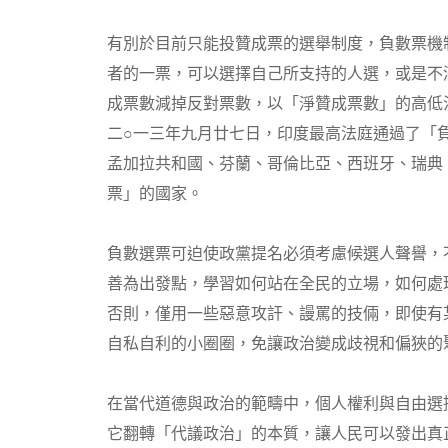
有別於目前只能投贊成票的選舉制度，負數票機
者的一票，可以選擇自己所支持的人選，或是不
成票數減掉反對票數，以「淨贊成票數」的高低
二○一三年九月廿七日，印度最高法庭通過了「
孟加拉共和國、芬蘭、哥倫比亞、西班牙、瑞典
票」的國家。
負數選票可迫使政黨提名必須考慮候選人聲譽，
善為出發點，學習如何站在全民的立場，如何處
否則，僅用一些惡意攻訐、謾罵的技倆，即使有
自私自利的小圈圈，免讓政治變成歧視和偏狹的
在當代道德與政治的範疇中，個人權利與自由選
它翻轉「代議政治」的本質，讓人民可以發出真