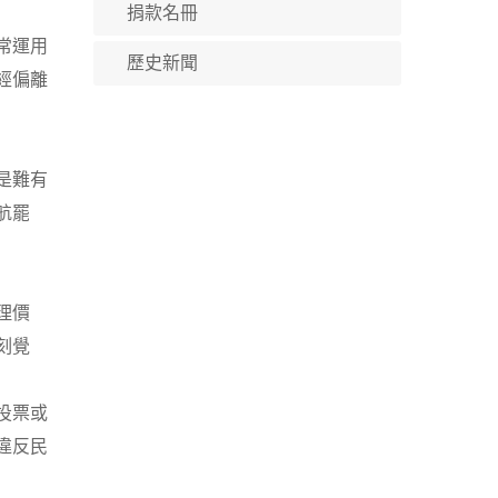
捐款名冊
常運用
歷史新聞
經偏離
是難有
航罷
理價
刻覺
投票或
違反民