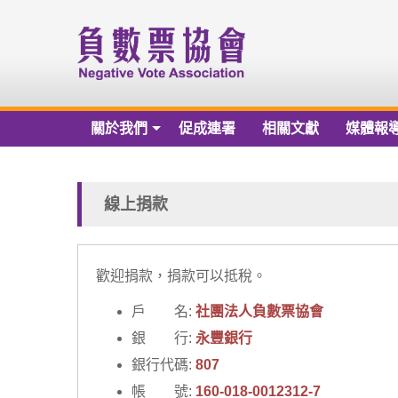
關於我們
促成連署
相關文獻
媒體報
關於我們
負數票協會章程草案
線上捐款
負數票協會會員名冊
負數票協會第一屆理監事
歡迎捐款，捐款可以抵稅。
歷年捐款芳名錄
戶 名:
社團法人負數票協會
銀 行:
永豐銀行
財務報告
銀行代碼:
807
帳 號:
160-018-0012312-7