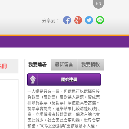
EN
分享到：
我要連署
最新留言
我要捐款
名冊
開始連署
一人還是只有一票，但選民可以選擇只投
負數票（反對票）反對某人當選。贊成票
扣除負數票（反對票）淨值最高者當選。
投票率會提高，選舉結果比較清楚反映民
意。立場偏激者較難當選，偏激言論也會
因此減少，社會因此會更和諧，世界會更
和諧。"可以投反對票"應該是基本人權。