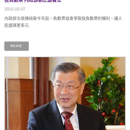
投負數票 內政部朝正面看法
2015.03.07
內政部次長陳純敬今天說，負數票協會爭取投負數票的權利，讓人
民選擇更多元
MORE