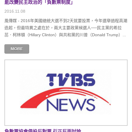
能改變民主政治的「負數票制度」
2016.11.08
風傳媒 - 2016年美國總統大選不到2天就要投票，今年選舉過程高潮
迭起，但最特異之處在於，兩大主要政黨候選人──民主黨的希拉
蕊．柯林頓（Hillary Clinton）與共和黨的川普（Donald Trump）...
MORE
負數票協會倡投反對票 引正反面討論