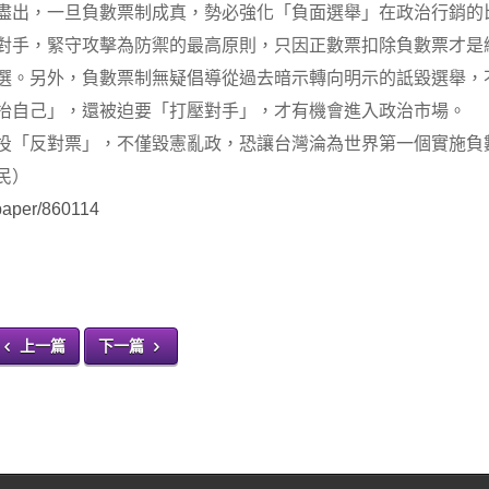
盡出，一旦負數票制成真，勢必強化「負面選舉」在政治行銷的
對手，緊守攻擊為防禦的最高原則，只因正數票扣除負數票才是
選。另外，負數票制無疑倡導從過去暗示轉向明示的詆毀選舉，
抬自己」，還被迫要「打壓對手」，才有機會進入政治市場。
投「反對票」，不僅毀憲亂政，恐讓台灣淪為世界第一個實施負
民）
/paper/860114
上一篇
下一篇