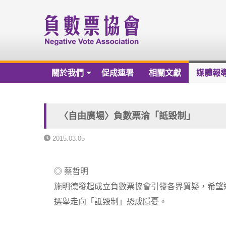
關於我們
促成連署
相關文獻
媒體報
關於我們
負數票協會章程草案
〈自由廣場〉負數票淪「詆毀制」
負數票協會會員名冊
2015.03.05
負數票協會第一屆理監事
◎ 蔡哲明
歷年捐款芳名錄
施明德發起成立負數票協會引發各界質疑，希望
財務報告
選舉走向「詆毀制」恐成隱憂。