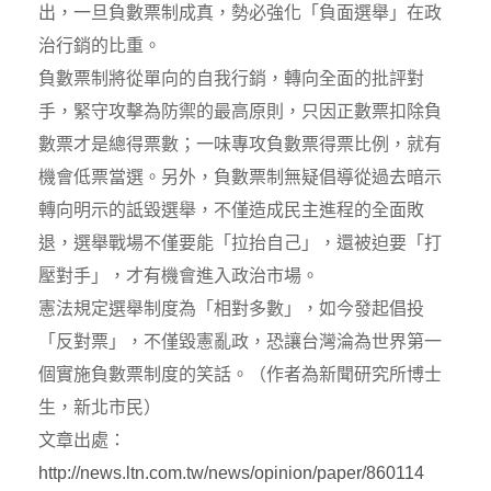
出，一旦負數票制成真，勢必強化「負面選舉」在政
治行銷的比重。
負數票制將從單向的自我行銷，轉向全面的批評對
手，緊守攻擊為防禦的最高原則，只因正數票扣除負
數票才是總得票數；一味專攻負數票得票比例，就有
機會低票當選。另外，負數票制無疑倡導從過去暗示
轉向明示的詆毀選舉，不僅造成民主進程的全面敗
退，選舉戰場不僅要能「拉抬自己」，還被迫要「打
壓對手」，才有機會進入政治市場。
憲法規定選舉制度為「相對多數」，如今發起倡投
「反對票」，不僅毀憲亂政，恐讓台灣淪為世界第一
個實施負數票制度的笑話。（作者為新聞研究所博士
生，新北市民）
文章出處：
http://news.ltn.com.tw/news/opinion/paper/860114