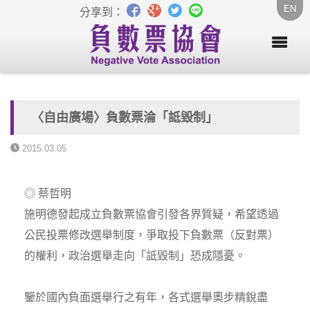
EN
分享到：
〈自由廣場〉負數票淪「詆毀制」
2015.03.05
◎ 蔡哲明
施明德發起成立負數票協會引發各界質疑，希望透過
公民投票修改選舉制度，爭取投下負數票（反對票）
的權利，政治選舉走向「詆毀制」恐成隱憂。
鑒於國內負面選舉行之有年，各式選舉奧步精銳盡