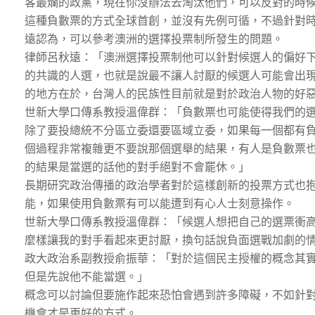
客最爛的政黨，現在你沒辦法去淘汰他們，可以反對的時
這種負數票的方式全球首創，並沒有先例可循，不過針對
遠認為，可以參考澳洲的選擇投票制所發生的問題。
律師呂秋遠：「澳洲選擇投票制他可以針對候選人的偏好
的共識的人選，也就是說最不讓人討厭的候選人可能會出
的地方在於，台灣人的民族性目前就是對於政治人物的好
世新大學口傳系教授溫偉群：「負數票也可能使得我們的
除了要投總統不分區立委還要區域立委，如果每一個都有
個過程非常複雜更不要說那個選舉的結果，有人是負數票
的結果是當選的話他的對手絕對不會罷休。」
長期研究政治傳播的政治學者對於這樣創新的投票方式也
能，如果使用負數票有可以能遭到有心人士刻意操作。
世新大學口傳系教授溫偉群：「候選人想把自己的選票衝
麼樣讓我的對手看起來更討厭，換句話說負面選戰加劇的
政大政治系副教授俞振華：「對於這個民主授權的概念其
但是先說他不能當選。」
概念可以討論但要施作起來恐怕會遇到許多障礙，不如針
機會才是更好的方式。