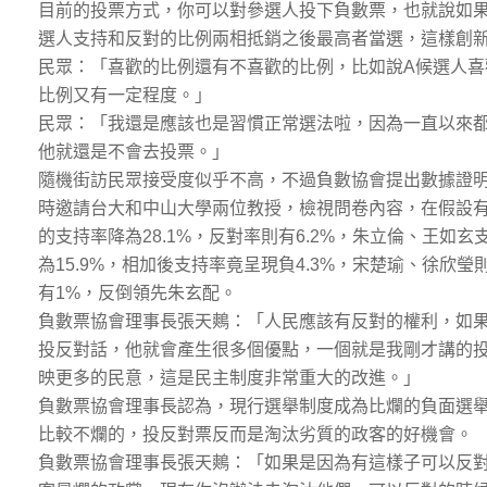
目前的投票方式，你可以對參選人投下負數票，也就說如
選人支持和反對的比例兩相抵銷之後最高者當選，這樣創
民眾：「喜歡的比例還有不喜歡的比例，比如說A候選人喜
比例又有一定程度。」
民眾：「我還是應該也是習慣正常選法啦，因為一直以來
他就還是不會去投票。」
隨機街訪民眾接受度似乎不高，不過負數協會提出數據證
時邀請台大和中山大學兩位教授，檢視問卷內容，在假設
的支持率降為28.1%，反對率則有6.2%，朱立倫、王如玄
為15.9%，相加後支持率竟呈現負4.3%，宋楚瑜、徐欣瑩則
有1%，反倒領先朱玄配。
負數票協會理事長張天鷞：「人民應該有反對的權利，如
投反對話，他就會產生很多個優點，一個就是我剛才講的
映更多的民意，這是民主制度非常重大的改進。」
負數票協會理事長認為，現行選舉制度成為比爛的負面選
比較不爛的，投反對票反而是淘汰劣質的政客的好機會。
負數票協會理事長張天鷞：「如果是因為有這樣子可以反