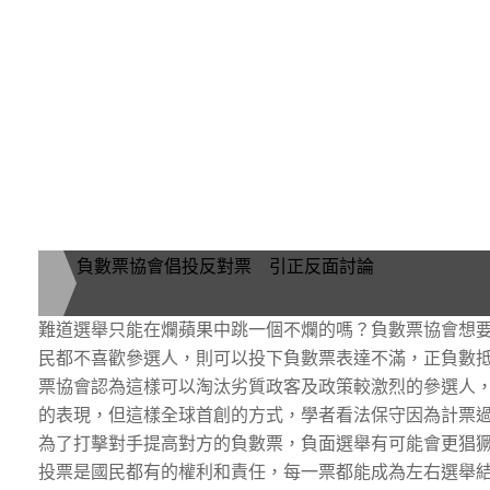
負數票協會倡投反對票 引正反面討論
難道選舉只能在爛蘋果中跳一個不爛的嗎？負數票協會想
民都不喜歡參選人，則可以投下負數票表達不滿，正負數
票協會認為這樣可以淘汰劣質政客及政策較激烈的參選人
的表現，但這樣全球首創的方式，學者看法保守因為計票
為了打擊對手提高對方的負數票，負面選舉有可能會更猖
投票是國民都有的權利和責任，每一票都能成為左右選舉