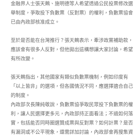
金融界人士張天鷞、施明德等人希望透過公民投票修改選
舉制度，爭取投下負數票（反對票）的權利，負數票協會
已由內政部核准成立。
至於是否能在台灣推行？張天鷞表示，牽涉政黨補助款，
應該會有很多人反對，但他拋出這構想讓大家討論，希望
有所改變。
張天鷞指出，其他國家有類似負數票機制，例如印度有
「以上皆非」的選項，但各國情況不同，應選擇適合自己
的制度。
內政部次長陳純敬說，負數票協爭取民眾投下負數票的權
利，讓人民選擇更多元，內政部持正面看法；不過如何落
實，包括能否同時圈選贊成票與反對票？如何計票？是否
有漏洞或不公平現象，還需詳加討論，內政部會再搜集資