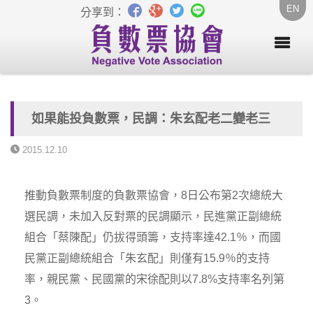
EN
分享到：
如果能投負數票，民調：朱玄配老二變老三
2015.12.10
推動負數票制度的負數票協會，8日公布第2次總統大
選民調，未加入反對票的民調顯示，民進黨正副總統
組合「蔡陳配」仍拔得頭籌，支持率達42.1％，而國
民黨正副總統組合「朱玄配」則僅有15.9％的支持
率，親民黨、民國黨的宋徐配則以7.8%支持率名列第
3。