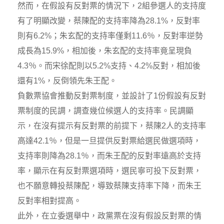
然而，在假設有反對票的情況下，2組參選人的支持度
有了明顯改變，蔡陳配的支持率降為28.1%，反對率
則有6.2%；朱玄配的支持率僅剩11.6％，反對率逆勢
成長為15.9%，相加後，朱玄配的支持率竟呈現負
4.3％。而宋徐配則以5.2%支持、4.2%反對，相加後
還有1%，反倒領先朱王配。
負數票協會推動反對票制度，並設計了1份假設有反對
票制度的民調，調查幾位候選人的支持率。民調顯
示，在沒有提示有反對票的前提下，蔡陳2人的支持率
高達42.1％，但是一旦提供反對票給選民做選項時，
支持率則降為28.1％，而朱王配的反對率遠高於支持
率，顯示在有反對票選項時，選民寧可投下反對票，
也不願意轉投蔡陳配，導致蔡陳支持率下降，而朱王
反對率相對提高。
此外，在立委選舉中，政黨票在沒有假設反對票的情