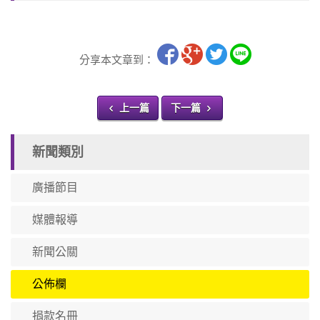
分享本文章到：
上一篇
下一篇
新聞類別
廣播節目
媒體報導
新聞公關
公佈欄
捐款名冊