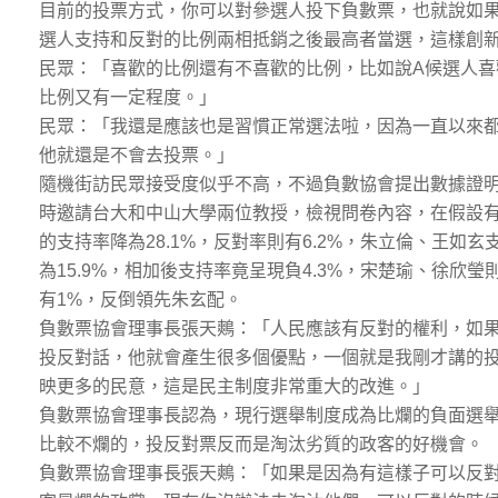
目前的投票方式，你可以對參選人投下負數票，也就說如
選人支持和反對的比例兩相抵銷之後最高者當選，這樣創
民眾：「喜歡的比例還有不喜歡的比例，比如說A候選人喜
比例又有一定程度。」
民眾：「我還是應該也是習慣正常選法啦，因為一直以來
他就還是不會去投票。」
隨機街訪民眾接受度似乎不高，不過負數協會提出數據證
時邀請台大和中山大學兩位教授，檢視問卷內容，在假設
的支持率降為28.1%，反對率則有6.2%，朱立倫、王如玄
為15.9%，相加後支持率竟呈現負4.3%，宋楚瑜、徐欣瑩則
有1%，反倒領先朱玄配。
負數票協會理事長張天鷞：「人民應該有反對的權利，如
投反對話，他就會產生很多個優點，一個就是我剛才講的
映更多的民意，這是民主制度非常重大的改進。」
負數票協會理事長認為，現行選舉制度成為比爛的負面選
比較不爛的，投反對票反而是淘汰劣質的政客的好機會。
負數票協會理事長張天鷞：「如果是因為有這樣子可以反