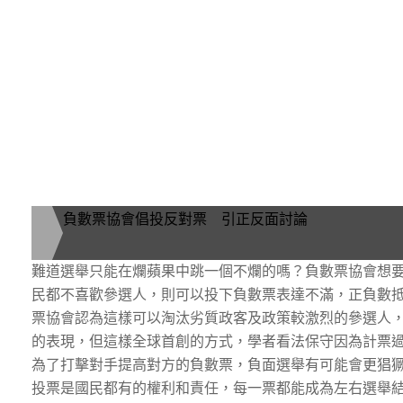
負數票協會倡投反對票 引正反面討論
難道選舉只能在爛蘋果中跳一個不爛的嗎？負數票協會想
民都不喜歡參選人，則可以投下負數票表達不滿，正負數
票協會認為這樣可以淘汰劣質政客及政策較激烈的參選人
的表現，但這樣全球首創的方式，學者看法保守因為計票
為了打擊對手提高對方的負數票，負面選舉有可能會更猖
投票是國民都有的權利和責任，每一票都能成為左右選舉