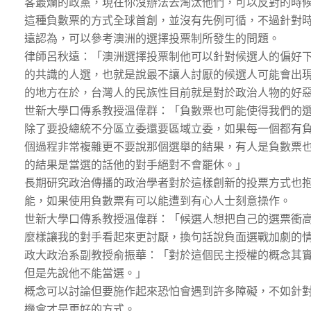
客最爛的政黨，現在你沒辦法去淘汰他們，可以反對的時
這種負數票的方式全球首創，並沒有先例可循，不過針對
遠認為，可以參考澳洲的選擇投票制所發生的問題。
律師呂秋遠：「澳洲選擇投票制他可以針對候選人的偏好
的共識的人選，也就是說最不讓人討厭的候選人可能會出
的地方在於，台灣人的民族性目前就是對於政治人物的好
世新大學口傳系教授溫偉群：「負數票也可能使得我們的
除了要投總統不分區立委還要區域立委，如果每一個都有
個過程非常複雜更不要說那個選舉的結果，有人是負數票
的結果是當選的話他的對手絕對不會罷休。」
長期研究政治傳播的政治學者對於這樣創新的投票方式也
能，如果使用負數票有可以能遭到有心人士刻意操作。
世新大學口傳系教授溫偉群：「候選人想把自己的選票衝
麼樣讓我的對手看起來更討厭，換句話說負面選戰加劇的
政大政治系副教授俞振華：「對於這個民主授權的概念其
但是先說他不能當選。」
概念可以討論但要施作起來恐怕會遇到許多障礙，不如針
機會才是更好的方式。