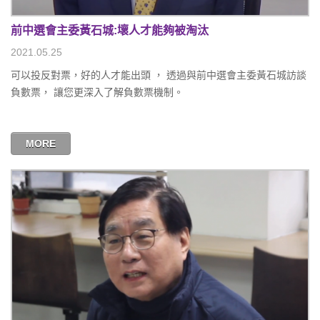
前中選會主委黃石城:壞人才能夠被淘汰
2021.05.25
可以投反對票，好的人才能出頭 ， 透過與前中選會主委黃石城訪談
負數票， 讓您更深入了解負數票機制。
MORE