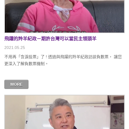
飛躍的羚羊紀政－期許台灣可以當民主領頭羊
2021.05.25
不用再「含淚投票」了 ! 透過與飛躍的羚羊紀政訪談負數票， 讓您
更深入了解負數票機制。
MORE