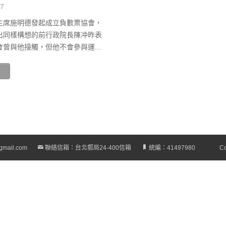
07
主席施明德發起成立負數票協會，
出同樣構想的前行政院長陳冲昨表
曾與他接觸，但他不會參與運...
gmail.com
聯絡信箱：台北郵局24-400信箱
統編：41497980
Co