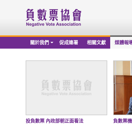
關於我們
促成連署
相關文獻
媒體報
關於我們
負數票協會章程草案
負數票協會會員名冊
負數票協會第一屆理監事
歷年捐款芳名錄
財務報告
投負數票 內政部朝正面看法
負數票機