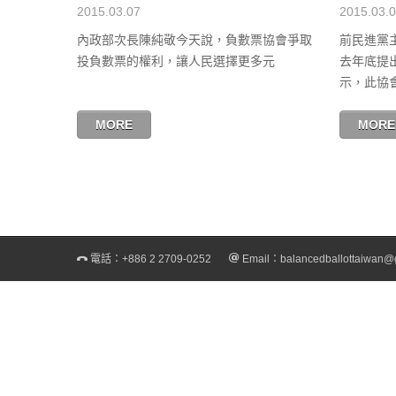
2015.03.07
2015.03.
內政部次長陳純敬今天說，負數票協會爭取
前民進黨
投負數票的權利，讓人民選擇更多元
去年底提
示，此協會
MORE
MORE
電話：
+886 2 2709-0252
Email：
balancedballottaiwan@