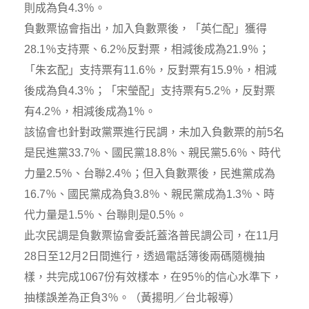
則成為負4.3％。
負數票協會指出，加入負數票後，「英仁配」獲得
28.1％支持票、6.2％反對票，相減後成為21.9％；
「朱玄配」支持票有11.6％，反對票有15.9％，相減
後成為負4.3％；「宋瑩配」支持票有5.2％，反對票
有4.2％，相減後成為1％。
該協會也針對政黨票進行民調，未加入負數票的前5名
是民進黨33.7％、國民黨18.8％、親民黨5.6％、時代
力量2.5％、台聯2.4％；但入負數票後，民進黨成為
16.7％、國民黨成為負3.8％、親民黨成為1.3％、時
代力量是1.5％、台聯則是0.5％。
此次民調是負數票協會委託蓋洛普民調公司，在11月
28日至12月2日間進行，透過電話簿後兩碼隨機抽
樣，共完成1067份有效樣本，在95％的信心水準下，
抽樣誤差為正負3％。（黃揚明／台北報導）