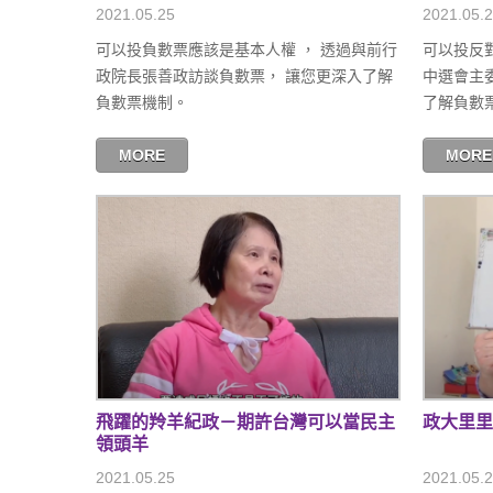
2021.05.25
2021.05.
可以投負數票應該是基本人權 ， 透過與前行
可以投反
政院長張善政訪談負數票， 讓您更深入了解
中選會主
負數票機制。
了解負數
MORE
MORE
飛躍的羚羊紀政－期許台灣可以當民主
政大里里
領頭羊
2021.05.25
2021.05.