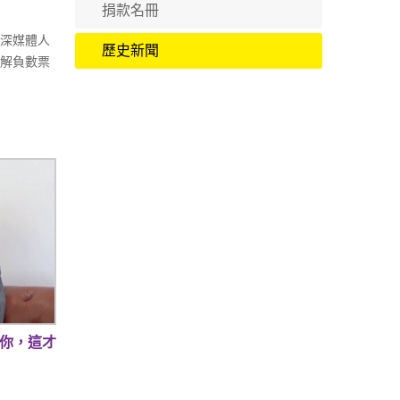
捐款名冊
資深媒體人
歷史新聞
了解負數票
歡你，這才