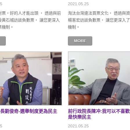
25
2021.05.25
對票，好的人才能出頭 ， 透過與前
淘汰台灣違法買票文化， 透過與
委黃石城訪談負數票， 讓您更深入
楊憲宏訪談負數票， 讓您更深入
票機制。
機制。
MORE
長劉俊奇-選舉制度更為民主
前行政院長陳冲:我可以不喜
是快樂民主
25
2021.05.25