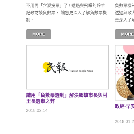
不用再「含淚投票」了 ! 透過與飛躍的羚羊
負數票機
紀政訪談負數票， 讓您更深入了解負數票機
透過與政
制。
更深入了
MORE
MORE
請用「負數票選制」解決鄉鎮市長與村
里長選舉之弊
政經-早
2018.02.14
2018.01.