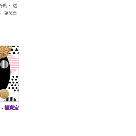
好的， 透
， 讓您更
 - 楊憲宏