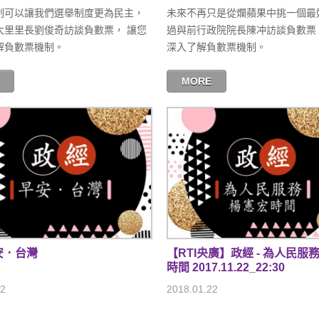
制可以讓我們選舉制度更為民主，
未來不再只是從爛蘋果中挑一個最
大里里長劉俊奇訪談負數票， 讓您
過與前行政院院長陳冲訪談負數票
解負數票機制。
深入了解負數票機制。
MORE
安．台灣
【RTI央廣】政經 - 為人民服務
時間 2017.11.22_22:30
22
2018.01.22