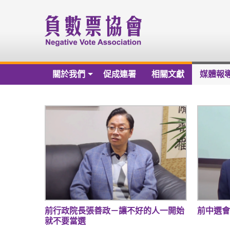
關於我們
促成連署
相關文獻
媒體報
關於我們
負數票協會章程草案
負數票協會會員名冊
負數票協會第一屆理監事
歷年捐款芳名錄
財務報告
前行政院長張善政－讓不好的人一開始
前中選會
就不要當選