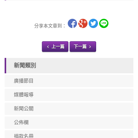
分享本文章到：
上一篇
下一篇
新聞類別
廣播節目
媒體報導
新聞公關
公佈欄
捐款名冊