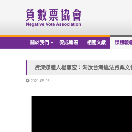
關於我們
促成連署
相關文獻
媒體報
關於我們
負數票協會章程草案
資深媒體人楊憲宏：淘汰台灣違法買票文
負數票協會會員名冊
2021.05.25
負數票協會第一屆理監事
歷年捐款芳名錄
財務報告