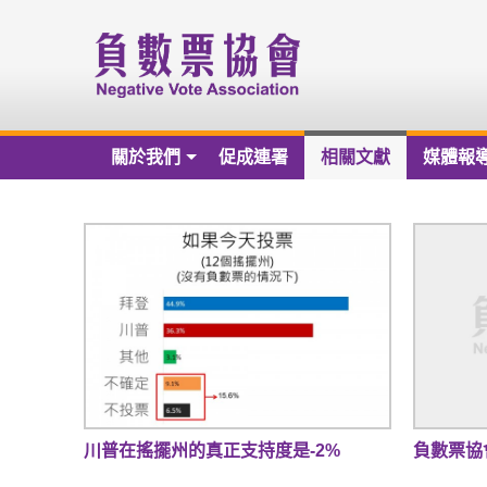
關於我們
促成連署
相關文獻
媒體報
關於我們
負數票協會章程草案
負數票協會會員名冊
負數票協會第一屆理監事
歷年捐款芳名錄
財務報告
川普在搖擺州的真正支持度是-2%
負數票協會新