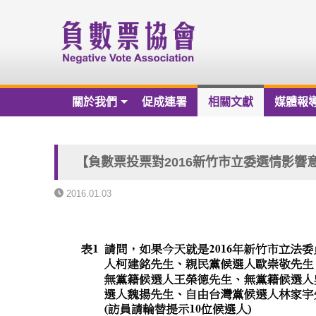
關於我們
促成連署
相關文獻
媒體報
關於我們
負數票協會章程草案
【負數票投票對2016新竹市立委選情影響意見調
負數票協會會員名冊
2016.01.03
負數票協會第一屆理監事
歷年捐款芳名錄
財務報告