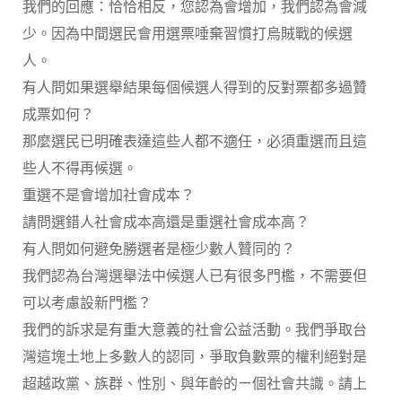
我們的回應：恰恰相反，您認為會增加，我們認為會減
少。因為中間選民會用選票唾棄習慣打烏賊戰的候選
人。
有人問如果選舉結果每個候選人得到的反對票都多過贊
成票如何？
那麼選民已明確表達這些人都不適任，必須重選而且這
些人不得再候選。
重選不是會增加社會成本？
請問選錯人社會成本高還是重選社會成本高？
有人問如何避免勝選者是極少數人贊同的？
我們認為台灣選舉法中候選人已有很多門檻，不需要但
可以考慮設新門檻？
我們的訴求是有重大意義的社會公益活動。我們爭取台
灣這塊土地上多數人的認同，爭取負數票的權利絕對是
超越政黨、族群、性別、與年齡的ㄧ個社會共識。請上