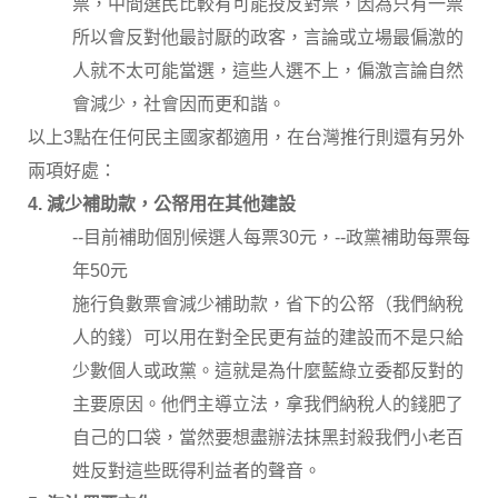
票，中間選民比較有可能投反對票，因為只有一票
所以會反對他最討厭的政客，言論或立場最偏激的
人就不太可能當選，這些人選不上，偏激言論自然
會減少，社會因而更和諧。
以上3點在任何民主國家都適用，在台灣推行則還有另外
兩項好處：
4. 減少補助款，公帑用在其他建設
--目前補助個別候選人每票30元，--政黨補助每票每
年50元
施行負數票會減少補助款，省下的公帑（我們納稅
人的錢）可以用在對全民更有益的建設而不是只給
少數個人或政黨。這就是為什麼藍綠立委都反對的
主要原因。他們主導立法，拿我們納稅人的錢肥了
自己的口袋，當然要想盡辦法抹黑封殺我們小老百
姓反對這些既得利益者的聲音。